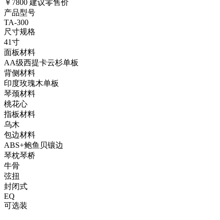
￥7800
建议零售价
产品型号
TA-300
尺寸规格
41寸
面板材料
AA级西提卡云杉单板
背侧材料
印度玫瑰木单板
琴颈材料
桃花心
指板材料
乌木
包边材料
ABS+鲍鱼贝镶边
琴枕琴桥
牛骨
弦扭
封闭式
EQ
可选装