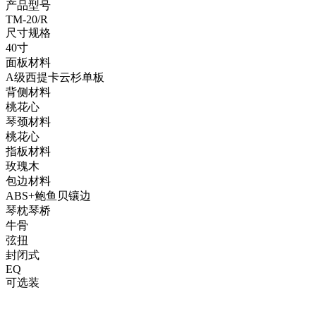
产品型号
TM-20/R
尺寸规格
40寸
面板材料
A级西提卡云杉单板
背侧材料
桃花心
琴颈材料
桃花心
指板材料
玫瑰木
包边材料
ABS+鲍鱼贝镶边
琴枕琴桥
牛骨
弦扭
封闭式
EQ
可选装